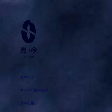
真吟とは
サタケの精米技術
真吟を語る